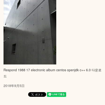
Respond 1988 17
electronic album
centos openjdk
c++ 6.0 다운로
드
2018年9月5日